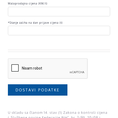
Maloprodajna cijena (KM/t)
*Stanje zaliha na dan prijave cijena (t)
DOSTAVI PODATKE
U skladu sa članom 14. stav (1) Zakona o kontroli cijena
(„Službene novine Federacije BiH“, br. 2/95, 70/08 i