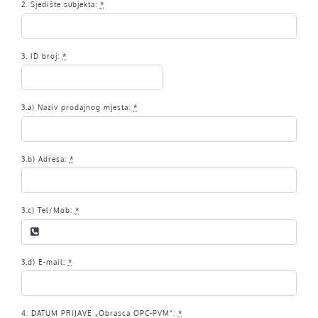
2. Sjedište subjekta:
*
3. ID broj:
*
3.a) Naziv prodajnog mjesta:
*
3.b) Adresa:
*
3.c) Tel/Mob:
*
3.d) E-mail:
*
4. DATUM PRIJAVE „Obrasca OPC-PVM“:
*