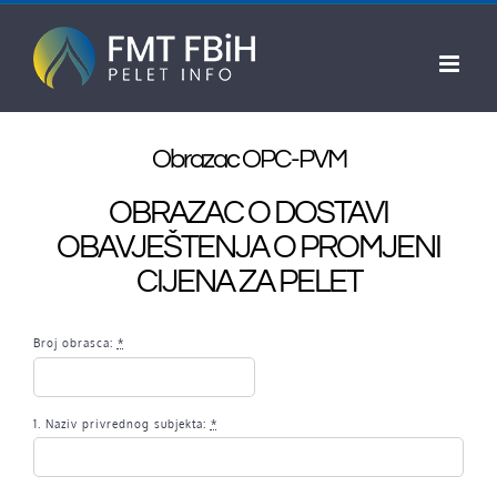
Skip
to
content
Obrazac OPC-PVM
OBRAZAC O DOSTAVI
OBAVJEŠTENJA O PROMJENI
CIJENA ZA PELET
Broj obrasca:
*
1. Naziv privrednog subjekta:
*